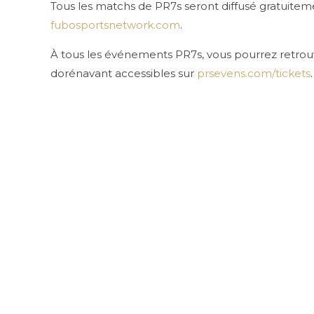
Tous les matchs de PR7s seront diffusé gratuitem
fubosportsnetwork.com
.
À tous les événements PR7s, vous pourrez retrouve
dorénavant accessibles sur
prsevens.com/tickets
.