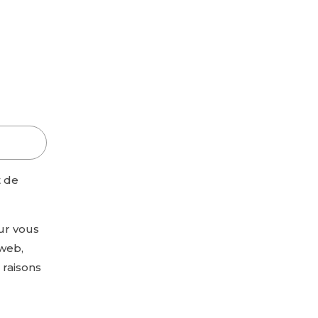
t de
ur vous
 web,
 raisons