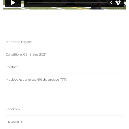
Mentions Légales
Conditions Générales 2021
Contact
McLloyd est une société du groupe TIPA
Facebook
Instagram