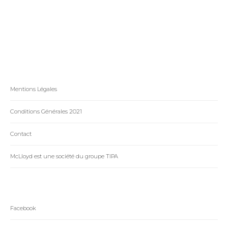
Cévennes
Jousselin et le Prix
de Bretagne 2024
Mentions Légales
Conditions Générales 2021
Contact
McLloyd est une société du groupe TIPA
Facebook