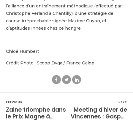
l’alliance d’un entraînement méthodique (effectué par
Christophe Ferland à Chantilly), d’une stratégie de
course irréprochable signée Maxime Guyon, et
d’aptitudes innées chez ce hongre.
Chloé Humbert
Crédit Photo : Scoop Dyga / France Galop
PREVIOUS
NEXT
Zaine triomphe dans
Meeting d'hiver de
le Prix Magne à
Vincennes : Gaspar
Auteuil : une
d'Angis donne le ton
revanche maîtrisée
dans le Prix des