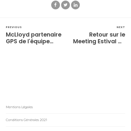
PREVIOUS
NEXT
McLloyd partenaire
Retour sur le
GPS de l'équipe
Meeting Estival de
universitaire de
Deauville Barrière
Grambling State
2024 : Le Théâtre
Football
des exploits et des
révélations
Mentions Légales
Conditions Générales 2021