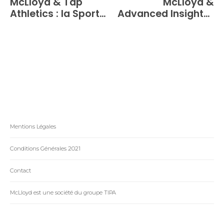
McLloyd & Tap
McLloyd &
Athletics : la Sport
Advanced Insights :
Tech au service de
Au Service des
l'engagement social
Athlètes de Demain
Mentions Légales
Conditions Générales 2021
Contact
McLloyd est une société du groupe TIPA