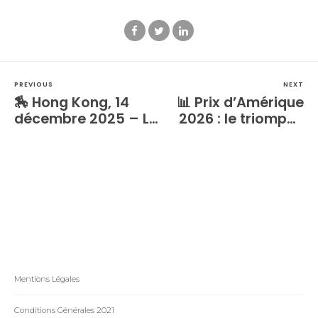
PREVIOUS
NEXT
🏇 Hong Kong, 14
📊 Prix d’Amérique
décembre 2025 – Le
2026 : le triomphe
paradis mondial de
du sang-froid
la data hippique
sacre la vitesse
Mentions Légales
Conditions Générales 2021